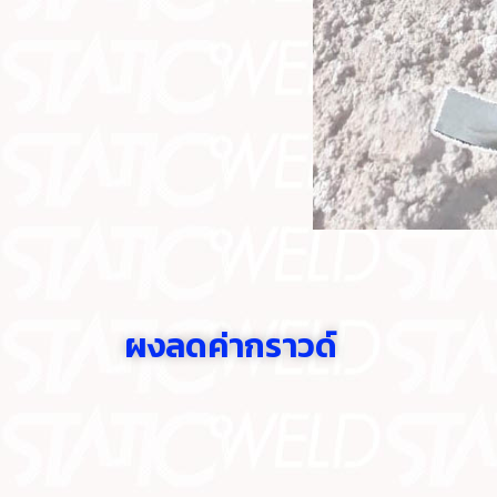
ผงลดค่ากราวด์