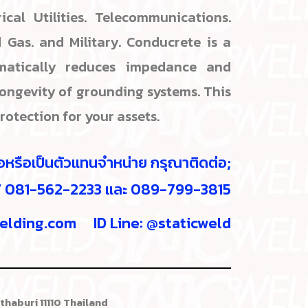
ical Utilities. Telecommunications.
 Gas. and Military. Conducrete is a
matically reduces impedance and
longevity of grounding systems. This
protection for your assets.
ื้อหรือเป็นตัวแทนจำหน่าย กรุณาติดต่อ;
7 081-562-2233 และ 089-799-3815
elding.com
ID Line: @staticweld
thaburi 11110 Thailand