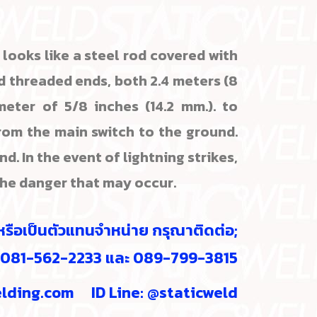
t looks like a steel rod covered with
d threaded ends, both 2.4 meters (8
meter of 5/8 inches (14.2 mm.). to
rom the main switch to the ground.
d. In the event of lightning strikes,
 the danger that may occur.
อหรือเป็นตัวแทนจำหน่าย กรุณาติดต่อ;
7 081-562-2233 และ 089-799-3815
lding.com
ID Line: @staticweld