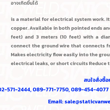
อาจเกิดขึ้นได้
is a material for electrical system work. I
copper. Available in both pointed ends an
feet) and 3 meters (10 feet) with a dia
connect the ground wire that connects f
Makes electricity flow easily into the groun
electrical leaks, or short circuits Reduce
สนใจสั่งซื้
: 02-571-2444, 089-771-7750, 089-454-407
Email:
sale@staticvanwe